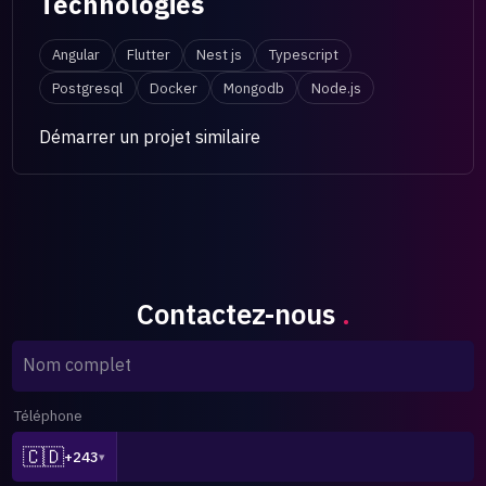
Technologies
Angular
Flutter
Nest js
Typescript
Postgresql
Docker
Mongodb
Node.js
Démarrer un projet similaire
Contactez-nous
.
Nom complet
Téléphone
🇨🇩
+243
▾