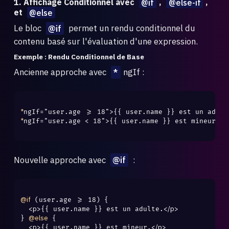
1. Affichage Conditionnel avec
@if
,
@else-if
,
et
@else
Le bloc
@if
permet un rendu conditionnel du
contenu basé sur l'évaluation d'une expression.
Exemple : Rendu Conditionnel de Base
Ancienne approche avec
*
ngIf :
*
*
ngIf="user.age < 18">{{ user.name }} est mineur.

Nouvelle approche avec
@if
:
@if
 (user.age >= 18) {

<p>
</p>
{{ user.name }} est un adulte.
@else
} 
 {

<p>
</p>
{{ user.name }} est mineur.