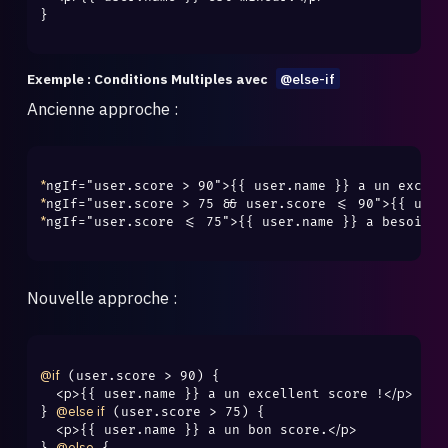
}

Exemple : Conditions Multiples avec
@else-if
Ancienne approche :
*
*
*
ngIf="user.score <= 75">{{ user.name }} a besoin de
Nouvelle approche :
@if
 (user.score > 90) {

<p>
</p>
{{ user.name }} a un excellent score !
@else if
} 
 (user.score > 75) {

<p>
</p>
{{ user.name }} a un bon score.
@else
} 
 {
