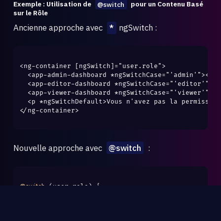
Exemple : Utilisation de
@switch
pour un Contenu Basé
sur le Rôle
Ancienne approche avec
*
ngSwitch :
<ng-container [ngSwitch]="user.role">

  <app-admin-dashboard *ngSwitchCase="'admin'"></ap
  <app-editor-dashboard *ngSwitchCase="'editor'"></
  <app-viewer-dashboard *ngSwitchCase="'viewer'"></
  <p *ngSwitchDefault>Vous n'avez pas la permission
</ng-container>

Nouvelle approche avec
@switch
:
@switch
 (user.role) {

@case
 ('admin') {

<app-admin-dashboard />
  }
