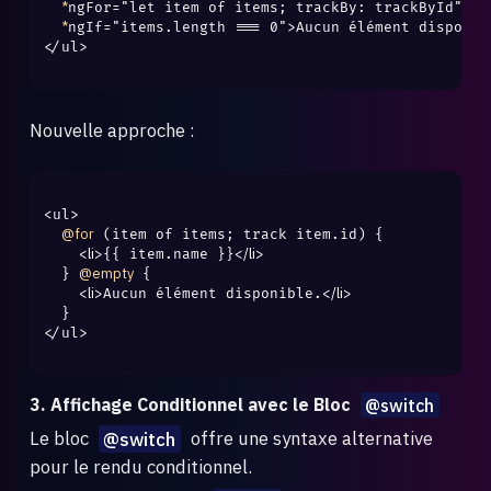
*
ngFor="let item of items; trackBy: trackById">{{ 
*
ngIf="items.length === 0">Aucun élément disponibl
</ul>

Nouvelle approche :
<ul>

@for
 (item of items; track item.id) {

<li>
</li>
{{ item.name }}
@empty
  } 
 {

<li>
</li>
Aucun élément disponible.
  }

</ul>

3. Affichage Conditionnel avec le Bloc
@switch
Le bloc
@switch
offre une syntaxe alternative
pour le rendu conditionnel.